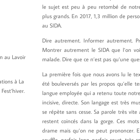
le sujet est peu à peu retombé de notre
plus grands. En 2017, 1,3 million de per
au SIDA.
Dire autrement. Informer autrement. Pr
Montrer autrement le SIDA que l’on vo
n au Lavoir
malade. Dire que ce n’est pas qu’une ques
La première fois que nous avons lu le t
ations à La
été bouleversés par les propos qu’elle ten
Fest’hiver.
langue employée qui a retenu toute notre
incisive, directe. Son langage est très mu
se répète sans cesse. Sa parole très vit
restent coincés dans la gorge. Ces mots
drame mais qu’on ne peut prononcer. El
souffle, parfois long, parfois court, très 